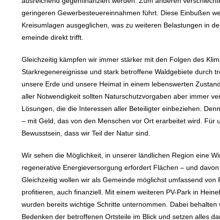
ausreichend gegenfinanziert werden. Zum anderen verschlechtert
geringeren Gewerbesteuereinnahmen führt. Diese Einbußen wer
Kreisumlagen ausgeglichen, was zu weiteren Belastungen in den
emeinde direkt trifft.
Gleichzeitig kämpfen wir immer stärker mit den Folgen des Klim
Starkregenereignisse und stark betroffene Waldgebiete durch t
unsere Erde und unsere Heimat in einem lebenswerten Zustand
aller Notwendigkeit sollten Naturschutzvorgaben aber immer ve
Lösungen, die die Interessen aller Beteiligter einbeziehen. 
– mit Geld, das von den Menschen vor Ort erarbeitet wird. Für
Bewusstsein, dass wir Teil der Natur sind.
Wir sehen die Möglichkeit, in unserer ländlichen Region eine Wi
regenerative Energieversorgung erfordert Flächen – und davon
Gleichzeitig wollen wir als Gemeinde möglichst umfassend von 
profitieren, auch finanziell. Mit einem weiteren PV-Park in He
wurden bereits wichtige Schritte unternommen. Dabei behalten 
Bedenken der betroffenen Ortsteile im Blick und setzen alles d