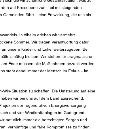
 sich die wirtschaftliche Gesamtsituation, was zu
den auf Kreisebene zum Teil mit steigenden
 Gemeinden führt – eine Entwicklung, die uns als
awandels. In Alheim erleben wir vermehrt
rockene Sommer. Wir tragen Verantwortung dafür,
 an unsere Kinder und Enkel weiterzugeben. Bei
rhältnismäßig bleiben. Wir stehen für pragmatische
Denn am Ende müssen alle Maßnahmen bezahlt werden
 uns steht dabei immer der Mensch im Fokus – im
n-Win-Situation zu schaffen. Die Umstellung auf eine
 haben wir bei uns auf dem Land ausreichend.
Projekten der regenerativen Energieversorgung
inebach und vier Windkraftanlagen im Gudegrund
wir natürlich immer die berechtigten Sorgen und
aran, vernünftige und faire Kompromisse zu finden.