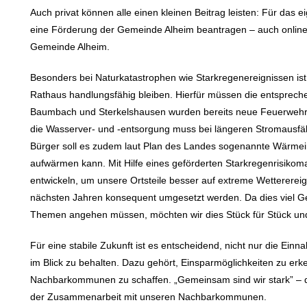
Auch privat können alle einen kleinen Beitrag leisten: Für das 
eine Förderung der Gemeinde Alheim beantragen – auch online 
Gemeinde Alheim.
Besonders bei Naturkatastrophen wie Starkregenereignissen ist
Rathaus handlungsfähig bleiben. Hierfür müssen die entsprec
Baumbach und Sterkelshausen wurden bereits neue Feuerwehr
die Wasserver- und -entsorgung muss bei längeren Stromausfäll
Bürger soll es zudem laut Plan des Landes sogenannte Wärmei
aufwärmen kann. Mit Hilfe eines geförderten Starkregenrisi
entwickeln, um unsere Ortsteile besser auf extreme Wettererei
nächsten Jahren konsequent umgesetzt werden. Da dies viel Ge
Themen angehen müssen, möchten wir dies Stück für Stück und 
Für eine stabile Zukunft ist es entscheidend, nicht nur die Ei
im Blick zu behalten. Dazu gehört, Einsparmöglichkeiten zu er
Nachbarkommunen zu schaffen. „Gemeinsam sind wir stark” – das
der Zusammenarbeit mit unseren Nachbarkommunen.